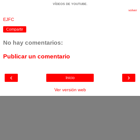
VÍDEOS DE YOUTUBE
.
volver
EJFC
Compartir
No hay comentarios:
Publicar un comentario
‹
›
Inicio
Ver versión web