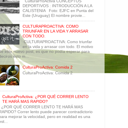
CulturaProActiva CONCEPTOS
DEPORTIVOS : INTRODUCCIÓN A LA
CALISTENIA Foto: EJFC en Punta del
Este (Uruguay) El nombre provie...
CULTURAPROACTIVA: COMO
TRIUNFAR EN LA VIDA Y ARRASAR
CON TODO.
CULTURAPROACTIVA: Como triunfar
en la vida y arrasar con todo. El motivo
de este nuevo post, es que no podía esperar para
deciros esto m...
CulturaProActiva: Comida 2
CulturaProActiva: Comida 2
CulturaProActiva: ¿POR QUÉ CORRER LENTO
TE HARÁ MAS RAPIDO?
¿POR QUÉ CORRER LENTO TE HARÁ MAS
RAPIDO? Correr lento puede parecer contradictorio
para mejorar la velocidad, pero en realidad es una
est...