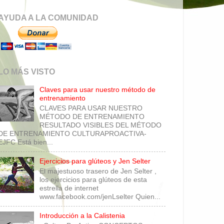
AYUDA A LA COMUNIDAD
LO MÁS VISTO
Claves para usar nuestro método de
entrenamiento
CLAVES PARA USAR NUESTRO
MÉTODO DE ENTRENAMIENTO
RESULTADO VISIBLES DEL MÉTODO
DE ENTRENAMIENTO CULTURAPROACTIVA-
EJFC Está bien...
Ejercicios para glúteos y Jen Selter
El majestuoso trasero de Jen Selter ,
los ejercicios para glúteos de esta
estrella de internet
www.facebook.com/jenLselter Quien...
Introducción a la Calistenia