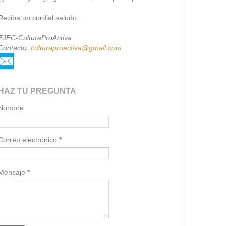
Reciba un cordial saludo.
EJFC
-
CulturaProActiva
Contacto:
culturaproactiva@gmail.com
HAZ TU PREGUNTA
Nombre
Correo electrónico
*
Mensaje
*