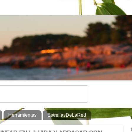
Herramientas
EstrellasDeLaRed