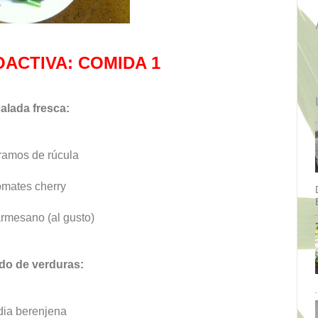
ACTIVA: COMIDA 1
alada fresca:
ramos de rúcula
omates cherry
rmesano (al gusto)
do de verduras:
ia berenjena