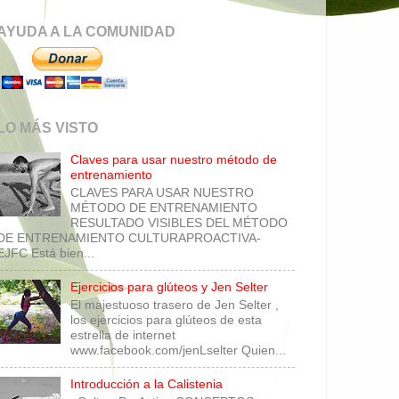
AYUDA A LA COMUNIDAD
LO MÁS VISTO
Claves para usar nuestro método de
entrenamiento
CLAVES PARA USAR NUESTRO
MÉTODO DE ENTRENAMIENTO
RESULTADO VISIBLES DEL MÉTODO
DE ENTRENAMIENTO CULTURAPROACTIVA-
EJFC Está bien...
Ejercicios para glúteos y Jen Selter
El majestuoso trasero de Jen Selter ,
los ejercicios para glúteos de esta
estrella de internet
www.facebook.com/jenLselter Quien...
Introducción a la Calistenia