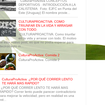
CulturaProActiva CONCEPTOS
DEPORTIVOS : INTRODUCCIÓN A LA
CALISTENIA Foto: EJFC en Punta del
Este (Uruguay) El nombre provie...
CULTURAPROACTIVA: COMO
TRIUNFAR EN LA VIDA Y ARRASAR
CON TODO.
CULTURAPROACTIVA: Como triunfar
en la vida y arrasar con todo. El motivo
de este nuevo post, es que no podía esperar para
deciros esto m...
CulturaProActiva: Comida 2
CulturaProActiva: Comida 2
CulturaProActiva: ¿POR QUÉ CORRER LENTO
TE HARÁ MAS RAPIDO?
¿POR QUÉ CORRER LENTO TE HARÁ MAS
RAPIDO? Correr lento puede parecer contradictorio
para mejorar la velocidad, pero en realidad es una
est...