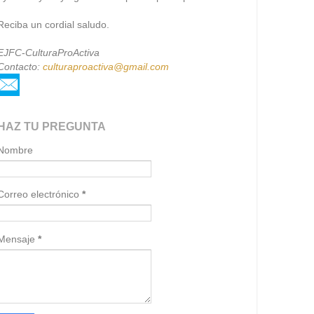
Reciba un cordial saludo.
EJFC
-
CulturaProActiva
Contacto:
culturaproactiva@gmail.com
HAZ TU PREGUNTA
Nombre
Correo electrónico
*
Mensaje
*