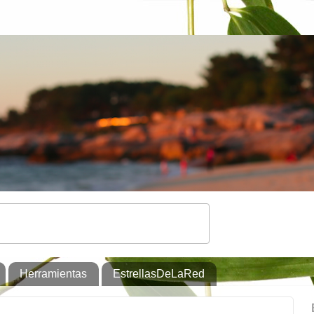
Herramientas
EstrellasDeLaRed