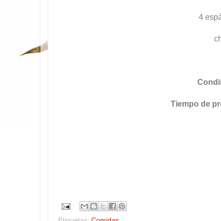
4 espá
c
Condi
Tiempo de pr
Etiquetas:
Comidas