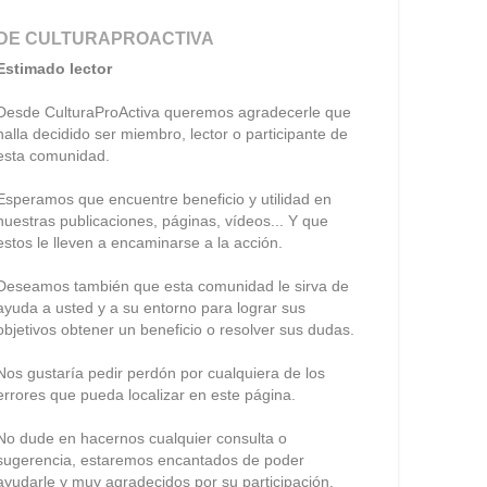
DE CULTURAPROACTIVA
Estimado lector
Desde CulturaProActiva queremos agradecerle que
halla decidido ser miembro, lector o participante de
esta comunidad.
Esperamos que encuentre beneficio y utilidad en
nuestras publicaciones, páginas, vídeos... Y que
estos le lleven a encaminarse a la acción.
Deseamos también que esta comunidad le sirva de
ayuda a usted y a su entorno para lograr sus
objetivos obtener un beneficio o resolver sus dudas.
Nos gustaría pedir perdón por cualquiera de los
errores que pueda localizar en este página.
No dude en hacernos cualquier consulta o
sugerencia, estaremos encantados de poder
ayudarle y muy agradecidos por su participación.