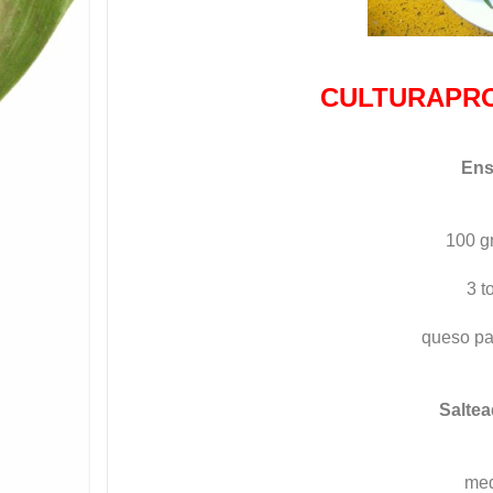
CULTURAPRO
Ens
100 g
3 t
queso pa
Saltea
med