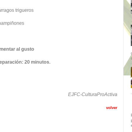
rragos trigueros
hampiñones
mentar al gusto
eparación: 20 minutos.
EJFC-CulturaProActiva
volver