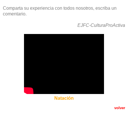
Comparta su experiencia con todos nosotros, escriba un
comentario.
EJFC-CulturaProActiva
Natación
volver